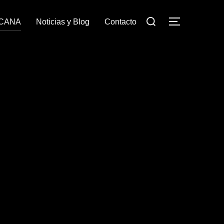
Buscar:
CANA
Noticias y Blog
Contacto
ALTERNAR