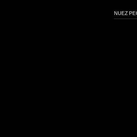
NUEZ PE