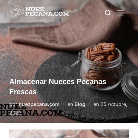
Saltar
Buscar:
al
ALTERN
contenido
Almacenar Nueces Pecanas
Frescas
Publicado
por
nuezpecana.com
en
Blog
en
25 octubre,
el
2023